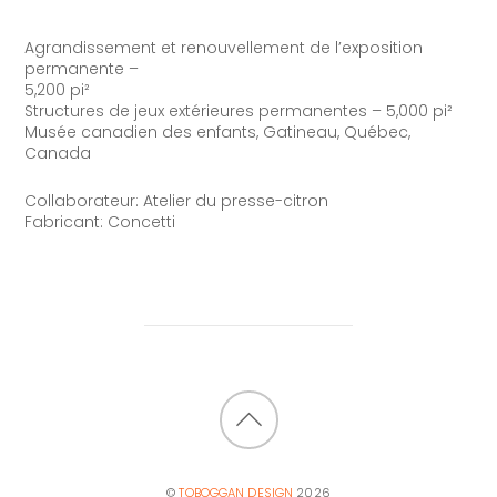
Agrandissement et renouvellement de l’exposition
permanente –
5,200
pi
²
Structures de jeux extérieures permanentes –
5,000
pi
²
Musée canadien des enfants, Gatineau, Québec,
Canada
Collaborateur: Atelier du presse-citron
Fabricant: Concetti
BACK
TO
©
TOBOGGAN DESIGN
2026